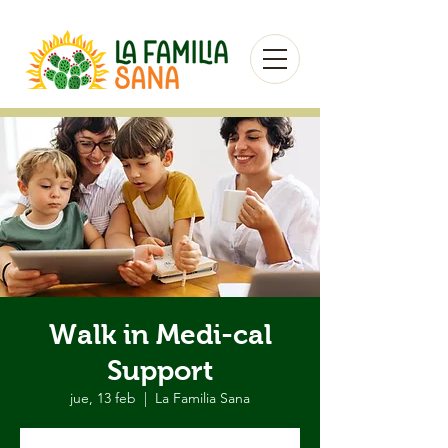
Walk in Medi-cal
Support
jue, 13 feb
  |  
La Familia Sana