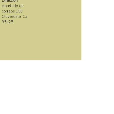
Direccion
:
Apartado de
correos 158
Cloverdale. Ca
95425
LA FAMILIA SANA
First name
Last name
Email
*