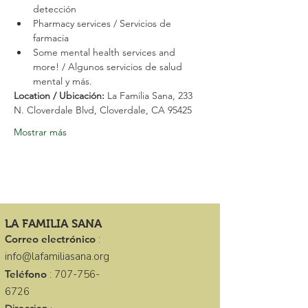
detección
Pharmacy services / Servicios de 
farmacia
Some mental health services and 
more! / Algunos servicios de salud 
mental y más.
Location / Ubicación: 
La Familia Sana, 233 
N. Cloverdale Blvd, Cloverdale, CA 95425
Mostrar más
LA FAMILIA SANA
Correo electrónico
:
info@lafamiliasana.org
Teléfono
:
707-756-
6726