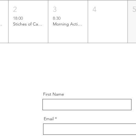
2
3
4
18:00
8:30
le Action Team
Stiches of Care: Crochet Workshop
Morning Activation
First Name
Email