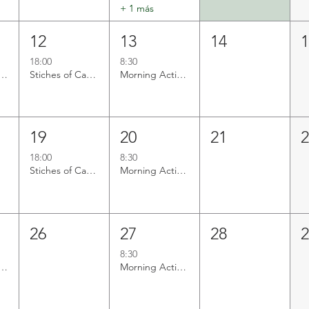
+ 1 más
12
13
14
18:00
8:30
istribution | Comida Sana
Stiches of Care: Crochet Workshop
Morning Activation
19
20
21
18:00
8:30
Stiches of Care: Crochet Workshop
Morning Activation
26
27
28
8:30
istribution | Comida Sana
Morning Activation