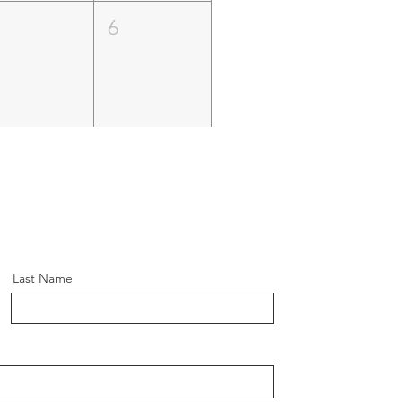
5
6
Last Name