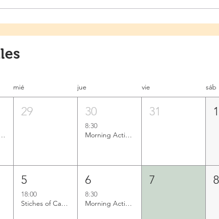
les
mié
jue
vie
sáb
29
30
31
8:30
Services Dept. Mobile Services
Morning Activation
5
6
7
18:00
8:30
Stiches of Care: Crochet Workshop
Morning Activation