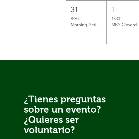
31
1
8:30
15:00
Morning Activation
MPA Cloverda
¿Tienes preguntas
sobre un evento?
¿Quieres ser
voluntario?