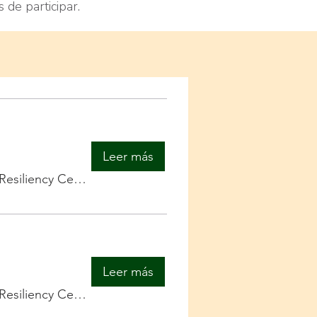
de participar.
Leer más
Family Resource & Resiliency Center
Leer más
Family Resource & Resiliency Center