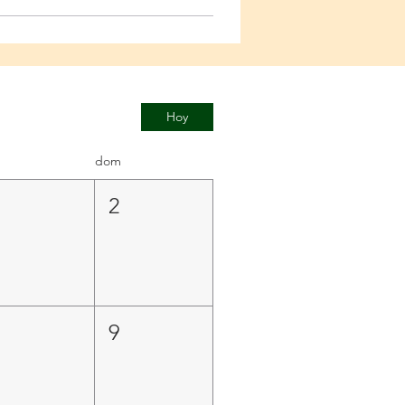
Hoy
dom
1
2
8
9