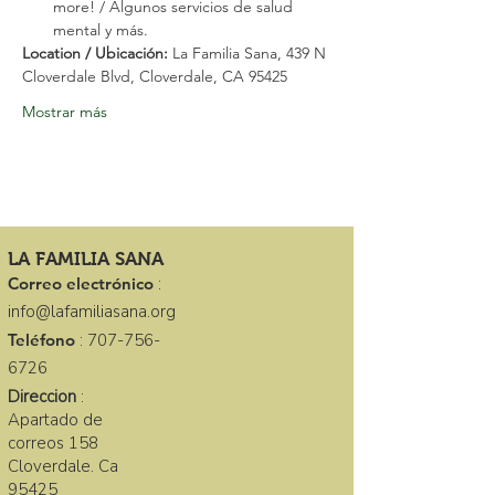
more! / Algunos servicios de salud 
mental y más.
Location / Ubicación: 
La Familia Sana, 439 N 
Cloverdale Blvd, Cloverdale, CA 95425
Mostrar más
LA FAMILIA SANA
Correo electrónico
:
info@lafamiliasana.org
Teléfono
:
707-756-
6726
Direccion
:
Apartado de
correos 158
Cloverdale. Ca
95425