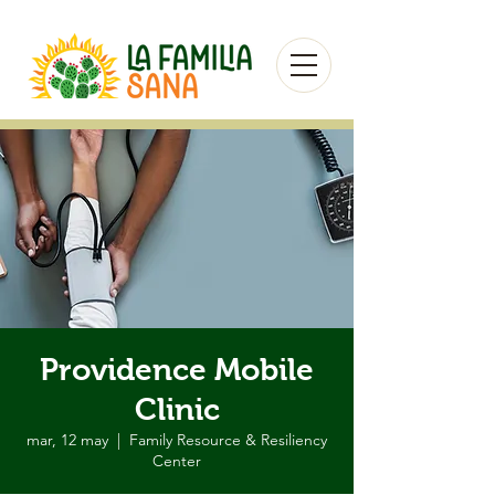
Providence Mobile
Clinic
mar, 12 may
  |  
Family Resource & Resiliency
Center