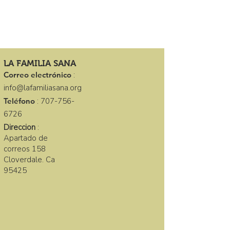
LA FAMILIA SANA
Correo electrónico
:
info@lafamiliasana.org
Teléfono
:
707-756-
6726
Direccion
:
Apartado de
correos 158
Cloverdale. Ca
95425