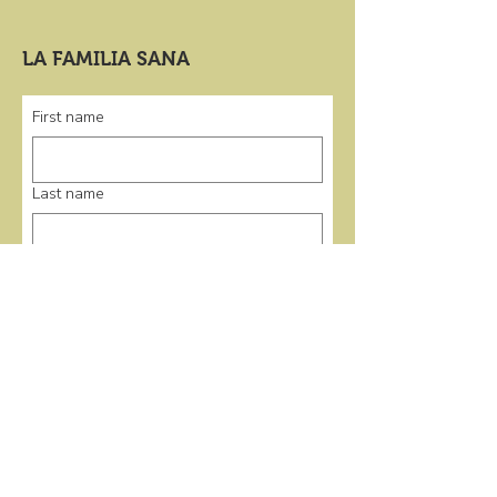
LA FAMILIA SANA
First name
Last name
Email
*
Submit
enlaces rápidos
Casa