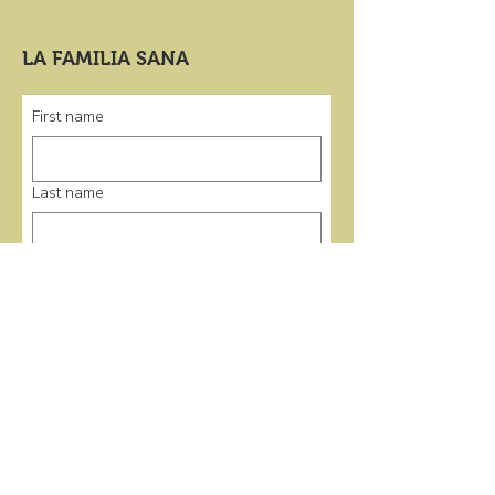
LA FAMILIA SANA
First name
Last name
Email
*
Submit
enlaces rápidos
Casa