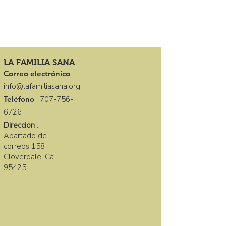
LA FAMILIA SANA
Correo electrónico
:
info@lafamiliasana.org
Teléfono
:
707-756-
6726
Direccion
:
Apartado de
correos 158
Cloverdale. Ca
95425