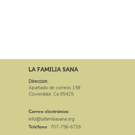
LA FAMILIA SANA
Direccion
:
Apartado de correos 158
Cloverdale. Ca 95425
Correo electrónico
:
info@lafamiliasana.org
Teléfono
: 707-756-6726