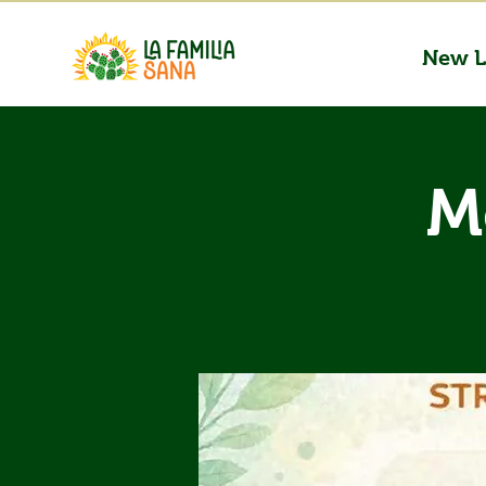
New L
M