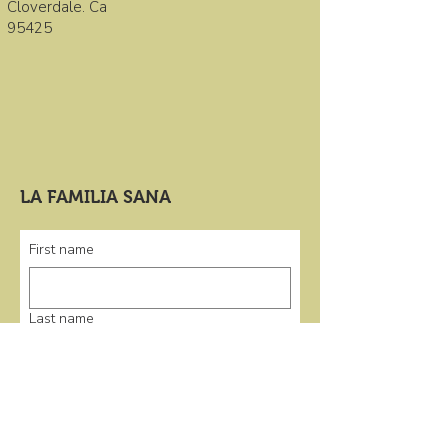
Cloverdale. Ca
95425
LA FAMILIA SANA
First name
Last name
Email
*