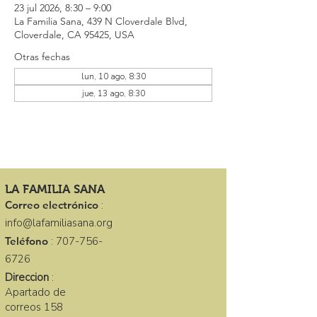
23 jul 2026, 8:30 – 9:00
La Familia Sana, 439 N Cloverdale Blvd,
Cloverdale, CA 95425, USA
Otras fechas
lun, 10 ago, 8:30
jue, 13 ago, 8:30
LA FAMILIA SANA
Correo electrónico
:
info@lafamiliasana.org
Teléfono
:
707-756-
6726
Direccion
:
Apartado de
correos 158