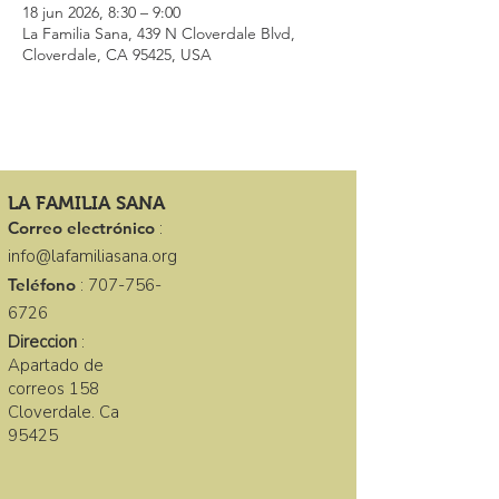
18 jun 2026, 8:30 – 9:00
La Familia Sana, 439 N Cloverdale Blvd,
Cloverdale, CA 95425, USA
LA FAMILIA SANA
Correo electrónico
:
info@lafamiliasana.org
Teléfono
:
707-756-
6726
Direccion
:
Apartado de
correos 158
Cloverdale. Ca
95425