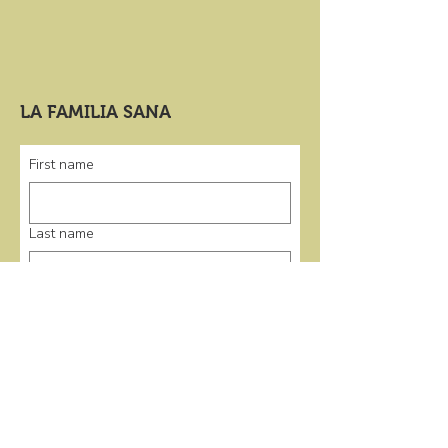
LA FAMILIA SANA
First name
Last name
Email
*
Submit
enlaces rápidos