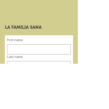
LA FAMILIA SANA
First name
Last name
Email
*
Submit
enlaces rápidos