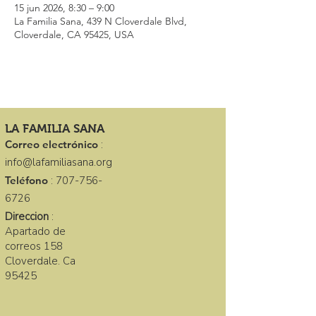
15 jun 2026, 8:30 – 9:00
La Familia Sana, 439 N Cloverdale Blvd,
Cloverdale, CA 95425, USA
LA FAMILIA SANA
Correo electrónico
:
info@lafamiliasana.org
Teléfono
:
707-756-
6726
Direccion
:
Apartado de
correos 158
Cloverdale. Ca
95425