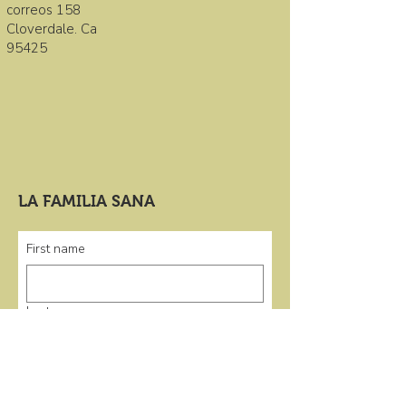
correos 158
Cloverdale. Ca
95425
LA FAMILIA SANA
First name
Last name
Email
*