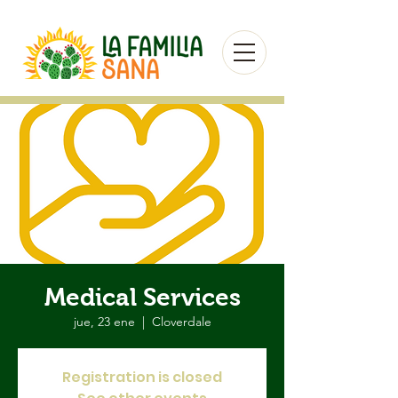
Medical Services
jue, 23 ene
  |  
Cloverdale
Registration is closed