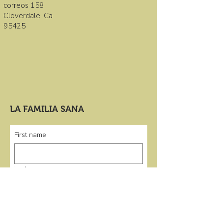
correos 158
Cloverdale. Ca
95425
LA FAMILIA SANA
First name
Last name
Email
*