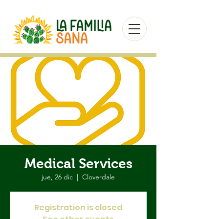
Medical Services
jue, 26 dic
  |  
Cloverdale
Registration is closed