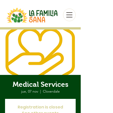
Medical Services
jue, 07 nov
  |  
Cloverdale
Registration is closed