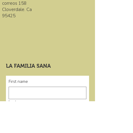
correos 158
Cloverdale. Ca
95425
LA FAMILIA SANA
First name
Last name
Email
*