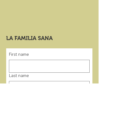
LA FAMILIA SANA
First name
Last name
Email
*
Submit
enlaces rápidos