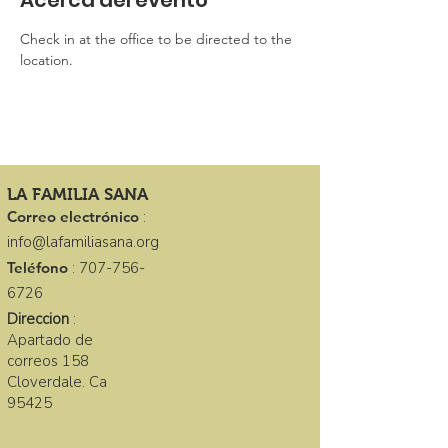
Acerca del evento
Check in at the office to be directed to the 
location. 
LA FAMILIA SANA
Correo electrónico
:
info@lafamiliasana.org
Teléfono
:
707-756-
6726
Direccion
:
Apartado de
correos 158
Cloverdale. Ca
95425