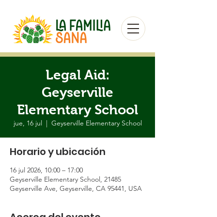
Legal Aid:
Geyserville
Elementary School
jue, 16 jul
  |  
Geyserville Elementary School
Horario y ubicación
16 jul 2026, 10:00 – 17:00
Geyserville Elementary School, 21485
Geyserville Ave, Geyserville, CA 95441, USA