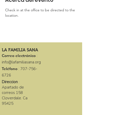
Acerca del evento
Check in at the office to be directed to the 
location. 
LA FAMILIA SANA
Correo electrónico
:
info@lafamiliasana.org
Teléfono
:
707-756-
6726
Direccion
:
Apartado de
correos 158
Cloverdale. Ca
95425