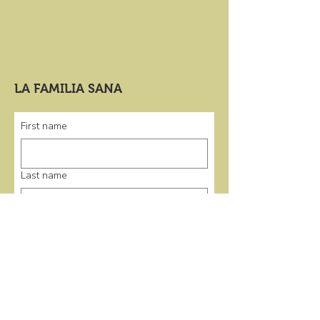
LA FAMILIA SANA
First name
Last name
Email
*
Submit
enlaces rápidos