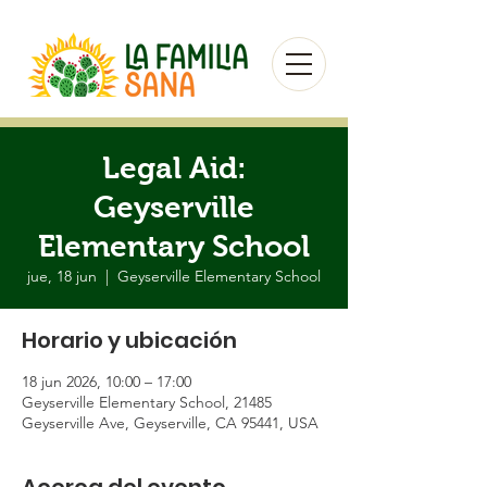
Legal Aid:
Geyserville
Elementary School
jue, 18 jun
  |  
Geyserville Elementary School
Horario y ubicación
18 jun 2026, 10:00 – 17:00
Geyserville Elementary School, 21485
Geyserville Ave, Geyserville, CA 95441, USA