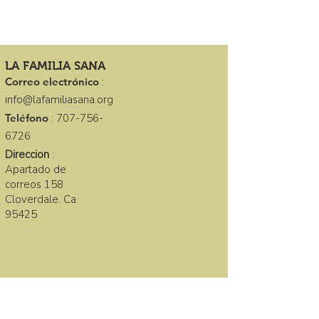
LA FAMILIA SANA
Correo electrónico
:
info@lafamiliasana.org
Teléfono
:
707-756-
6726
Direccion
:
Apartado de
correos 158
Cloverdale. Ca
95425