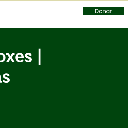
Donar
xes |
as