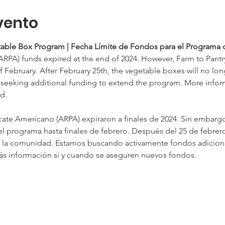
vento
able Box Program | Fecha Límite de Fondos para el Programa d
RPA) funds expired at the end of 2024. However, Farm to Pantr
 February. After February 25th, the vegetable boxes will no long
seeking additional funding to extend the program. More informa
d.
ate Americano (ARPA) expiraron a finales de 2024. Sin embargo
l programa hasta finales de febrero. Después del 25 de febrero,
a la comunidad. Estamos buscando activamente fondos adiciona
s información si y cuando se aseguren nuevos fondos.