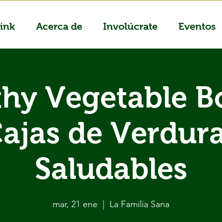
ink
Acerca de
Involúcrate
Eventos
thy Vegetable Bo
ajas de Verdur
Saludables
mar, 21 ene
  |  
La Familia Sana