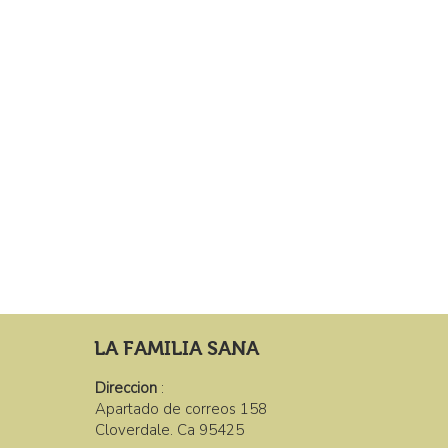
LA FAMILIA SANA
Direccion
:
Apartado de correos 158
Cloverdale. Ca 95425