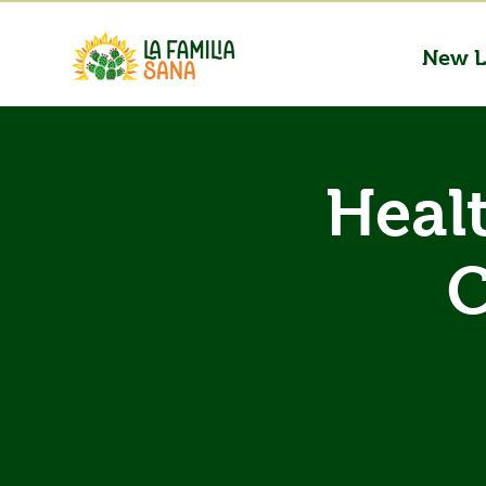
New L
Heal
C