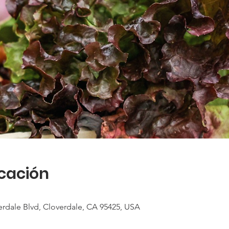
icación
erdale Blvd, Cloverdale, CA 95425, USA