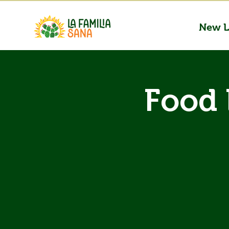
New L
Food 