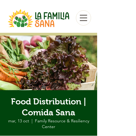
Food Distribution |
Comida Sana
mar, 13 oct
  |  
Family Resource & Resiliency
Center