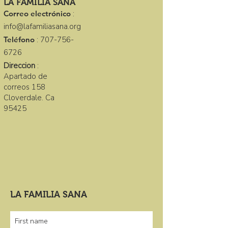
LA FAMILIA SANA
Correo electrónico
:
info@lafamiliasana.org
Teléfono
:
707-756-
6726
Direccion
:
Apartado de
correos 158
Cloverdale. Ca
95425
LA FAMILIA SANA
First name