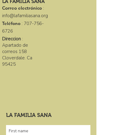
LA FAMILIA SANA
Correo electrónico
:
info@lafamiliasana.org
Teléfono
:
707-756-
6726
Direccion
:
Apartado de
correos 158
Cloverdale. Ca
95425
LA FAMILIA SANA
First name