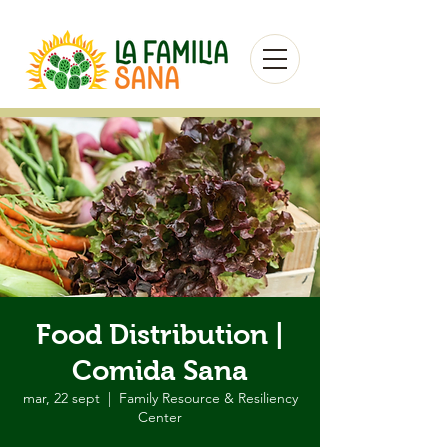
Food Distribution |
Comida Sana
mar, 22 sept
  |  
Family Resource & Resiliency
Center