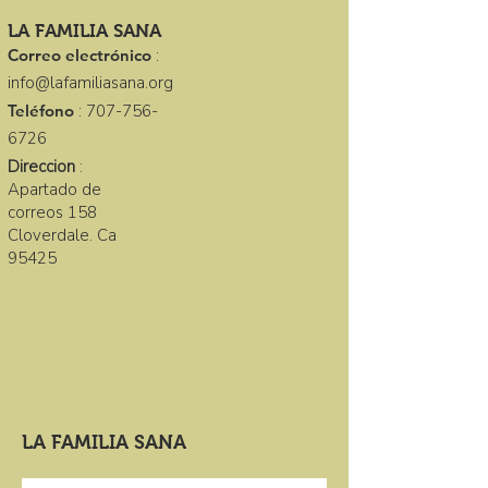
LA FAMILIA SANA
Correo electrónico
:
info@lafamiliasana.org
Teléfono
:
707-756-
6726
Direccion
:
Apartado de
correos 158
Cloverdale. Ca
95425
LA FAMILIA SANA