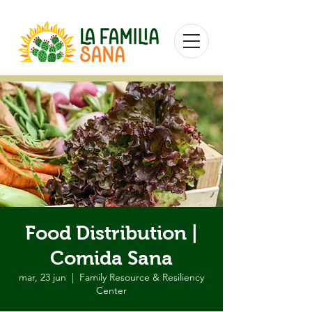
Food Distribution |
Comida Sana
mar, 23 jun
  |  
Family Resource & Resiliency
Center