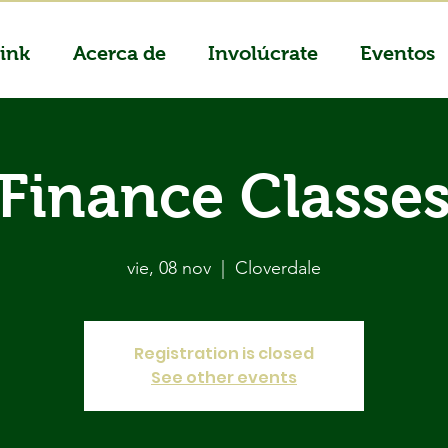
ink
Acerca de
Involúcrate
Eventos
Finance Classe
vie, 08 nov
  |  
Cloverdale
Registration is closed
See other events