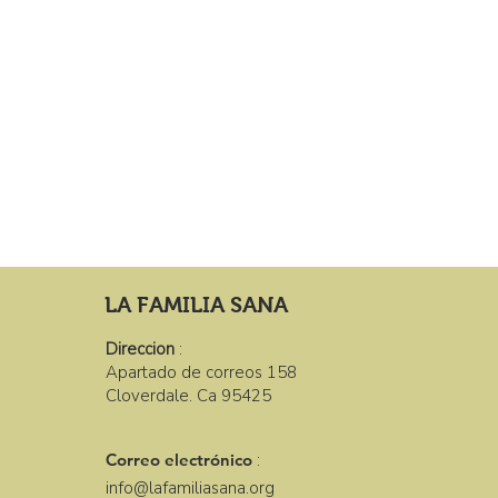
LA FAMILIA SANA
Direccion
:
Apartado de correos 158
Cloverdale. Ca 95425
Correo electrónico
:
info@lafamiliasana.org