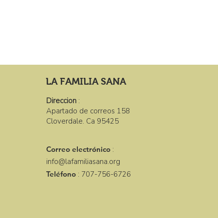
LA FAMILIA SANA
Direccion
:
Apartado de correos 158
Cloverdale. Ca 95425
Correo electrónico
:
info@lafamiliasana.org
Teléfono
: 707-756-6726