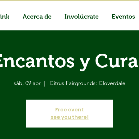
ink
Acerca de
Involúcrate
Eventos
Encantos y Cura
sáb, 09 abr
  |  
Citrus Fairgrounds: Cloverdale
Free event
see you there!