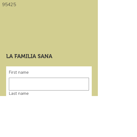
95425
LA FAMILIA SANA
First name
Last name
Email
*