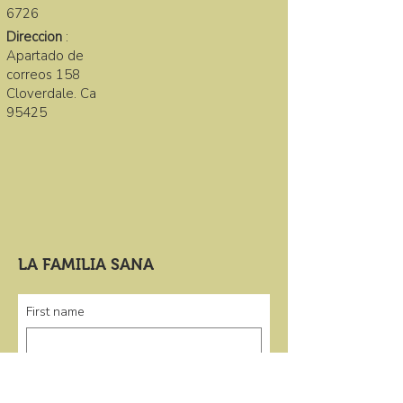
6726
Direccion
:
Apartado de
correos 158
Cloverdale. Ca
95425
LA FAMILIA SANA
First name
Last name