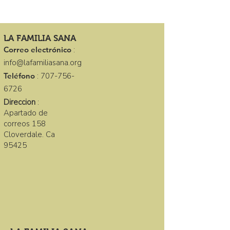
LA FAMILIA SANA
Correo electrónico
:
info@lafamiliasana.org
Teléfono
:
707-756-
6726
Direccion
:
Apartado de
correos 158
Cloverdale. Ca
95425