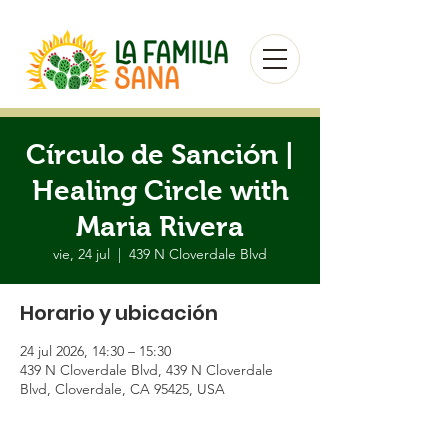
Círculo de Sanción |
Healing Circle with
Maria Rivera
vie, 24 jul
  |  
439 N Cloverdale Blvd
Horario y ubicación
24 jul 2026, 14:30 – 15:30
439 N Cloverdale Blvd, 439 N Cloverdale
Blvd, Cloverdale, CA 95425, USA