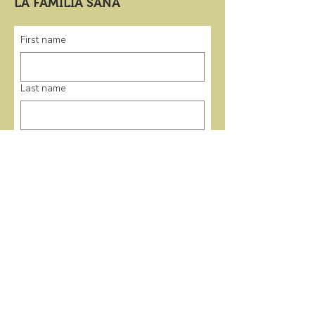
LA FAMILIA SANA
First name
Last name
Email
*
Submit
enlaces rápidos
Casa
Programas
Eventos