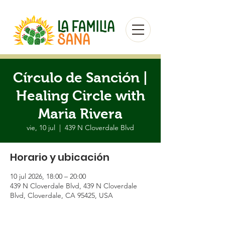
Círculo de Sanción |
Healing Circle with
Maria Rivera
vie, 10 jul
  |  
439 N Cloverdale Blvd
Horario y ubicación
10 jul 2026, 18:00 – 20:00
439 N Cloverdale Blvd, 439 N Cloverdale
Blvd, Cloverdale, CA 95425, USA