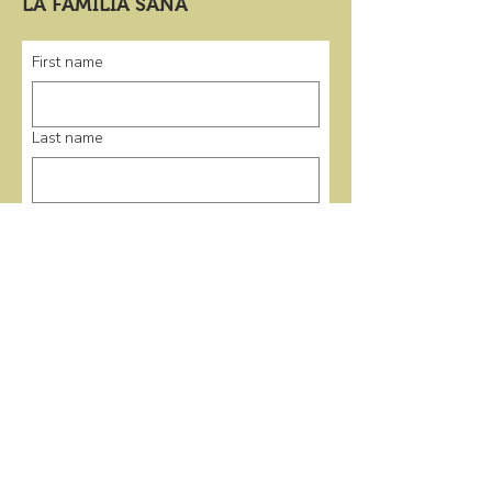
LA FAMILIA SANA
First name
Last name
Email
*
Submit
enlaces rápidos
Casa
Programas
Eventos