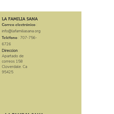
LA FAMILIA SANA
Correo electrónico
:
info@lafamiliasana.org
Teléfono
:
707-756-
6726
Direccion
:
Apartado de
correos 158
Cloverdale. Ca
95425