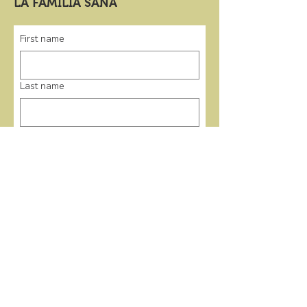
LA FAMILIA SANA
First name
Last name
Email
*
Submit
enlaces rápidos
Casa
Programas
Eventos