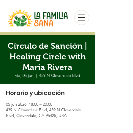
Círculo de Sanción |
Healing Circle with
Maria Rivera
vie, 05 jun
  |  
439 N Cloverdale Blvd
Horario y ubicación
05 jun 2026, 18:00 – 20:00
439 N Cloverdale Blvd, 439 N Cloverdale
Blvd, Cloverdale, CA 95425, USA