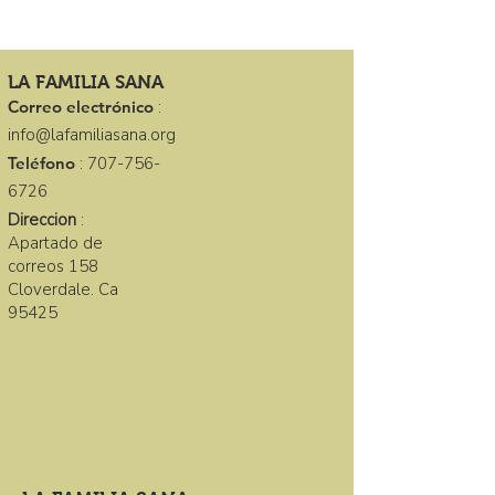
LA FAMILIA SANA
Correo electrónico
:
info@lafamiliasana.org
Teléfono
:
707-756-
6726
Direccion
:
Apartado de
correos 158
Cloverdale. Ca
95425