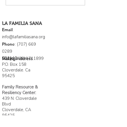
nuevos miembro
Junta Directiva
LA FAMILIA SANA
Email
:
info@lafamiliasana.org
Phone
:
(707) 669
0289
501(c)3
:
86-1711899
Mailing Address
:
P.O. Box 158
Cloverdale. Ca
95425
Family Resource &
Resiliency Center
:
439 N. Cloverdale
Blvd
Cloverdale, CA
95425