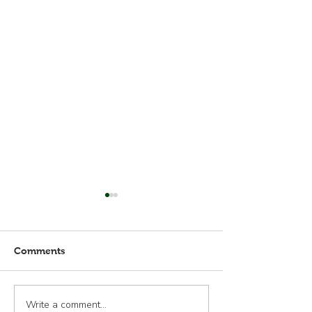
Comments
¡Adelante!
Write a comment...
¡Bienvenidos n