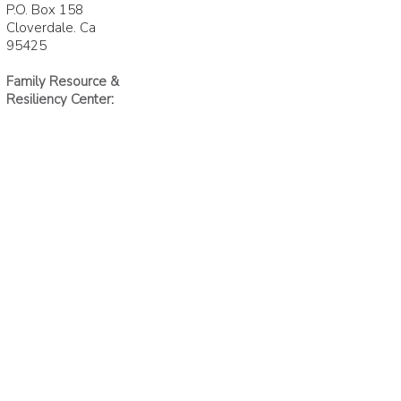
P.O. Box 158
Cloverdale. Ca
95425
Family Resource &
Resiliency Center
:
439 N. Cloverdale
Blvd
Cloverdale, CA
95425
Join Our Community
First name
Last name
Email
*