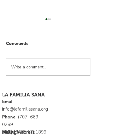
Comments
¡Adelante!
Write a comment...
¡Bienvenidos n
nuevos miembro
Junta Directiva
LA FAMILIA SANA
Email
:
info@lafamiliasana.org
Phone
:
(707) 669
0289
501(c)3
:
86-1711899
Mailing Address
: