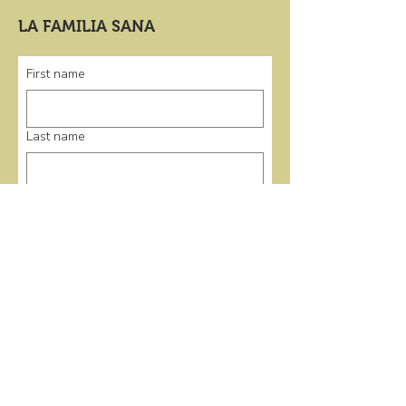
LA FAMILIA SANA
First name
Last name
Email
*
Submit
enlaces rápidos
Casa
Programas