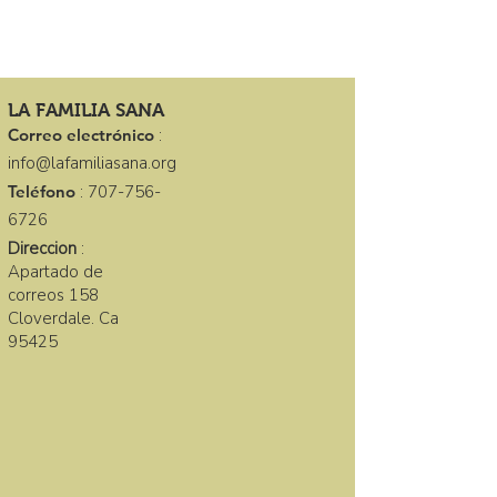
LA FAMILIA SANA
Correo electrónico
:
info@lafamiliasana.org
Teléfono
:
707-756-
6726
Direccion
:
Apartado de
correos 158
Cloverdale. Ca
95425