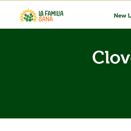
New L
Clov