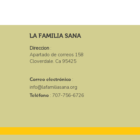
LA FAMILIA SANA
Direccion
:
Apartado de correos 158
Cloverdale. Ca 95425
Correo electrónico
:
info@lafamiliasana.org
Teléfono
: 707-756-6726