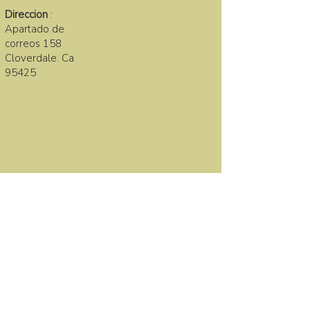
Direccion
:
Apartado de
correos 158
Cloverdale. Ca
95425
LA FAMILIA SANA
First name
Last name