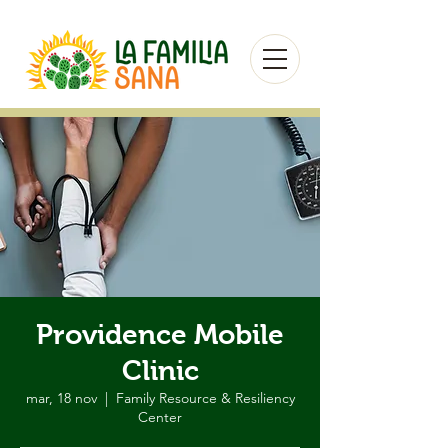
Providence Mobile
Clinic
mar, 18 nov
  |  
Family Resource & Resiliency
Center