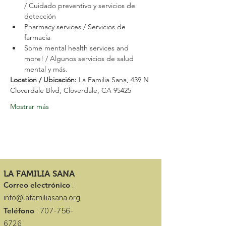
/ Cuidado preventivo y servicios de 
detección
Pharmacy services / Servicios de 
farmacia
Some mental health services and 
more! / Algunos servicios de salud 
mental y más.
Location / Ubicación: 
La Familia Sana, 439 N 
Cloverdale Blvd, Cloverdale, CA 95425
Mostrar más
LA FAMILIA SANA
Correo electrónico
:
info@lafamiliasana.org
Teléfono
:
707-756-
6726