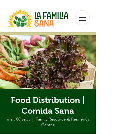
Food Distribution |
Comida Sana
mar, 08 sept
  |  
Family Resource & Resiliency
Center