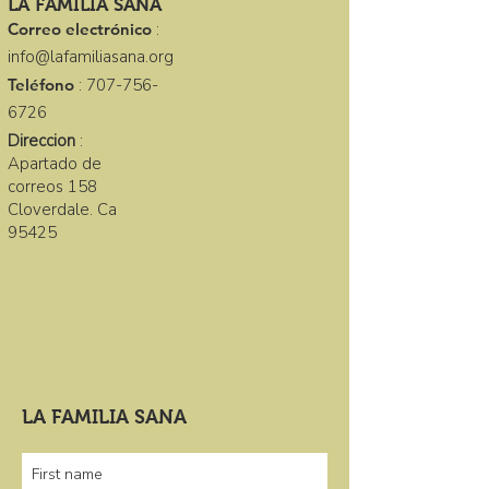
LA FAMILIA SANA
Correo electrónico
:
info@lafamiliasana.org
Teléfono
:
707-756-
6726
Direccion
:
Apartado de
correos 158
Cloverdale. Ca
95425
LA FAMILIA SANA
First name